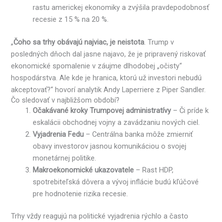
rastu americkej ekonomiky a zvýšila pravdepodobnosť
recesie z 15 % na 20 %.
„
Čoho sa trhy obávajú najviac, je neistota
. Trump v
posledných dňoch dal jasne najavo, že je pripravený riskovať
ekonomické spomalenie v záujme dlhodobej „očisty“
hospodárstva. Ale kde je hranica, ktorú už investori nebudú
akceptovať?“ hovorí analytik Andy Laperriere z Piper Sandler.
Čo sledovať v najbližšom období?
Očakávané kroky Trumpovej administratívy
– Či príde k
eskalácii obchodnej vojny a zavádzaniu nových ciel.
Vyjadrenia Fedu
– Centrálna banka môže zmierniť
obavy investorov jasnou komunikáciou o svojej
monetárnej politike.
Makroekonomické ukazovatele
– Rast HDP,
spotrebiteľská dôvera a vývoj inflácie budú kľúčové
pre hodnotenie rizika recesie.
Trhy vždy reagujú na politické vyjadrenia rýchlo a často