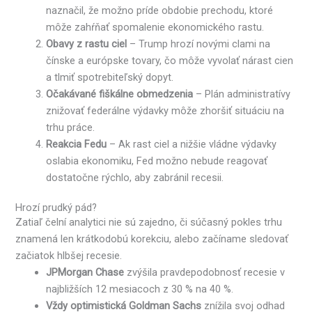
naznačil, že možno príde obdobie prechodu, ktoré
môže zahŕňať spomalenie ekonomického rastu.
Obavy z rastu ciel
– Trump hrozí novými clami na
čínske a európske tovary, čo môže vyvolať nárast cien
a tlmiť spotrebiteľský dopyt.
Očakávané fiškálne obmedzenia
– Plán administratívy
znižovať federálne výdavky môže zhoršiť situáciu na
trhu práce.
Reakcia Fedu
– Ak rast ciel a nižšie vládne výdavky
oslabia ekonomiku, Fed možno nebude reagovať
dostatočne rýchlo, aby zabránil recesii.
Hrozí prudký pád?
Zatiaľ čelní analytici nie sú zajedno, či súčasný pokles trhu
znamená len krátkodobú korekciu, alebo začíname sledovať
začiatok hlbšej recesie.
JPMorgan Chase
zvýšila pravdepodobnosť recesie v
najbližších 12 mesiacoch z 30 % na 40 %.
Vždy optimistická Goldman Sachs
znížila svoj odhad