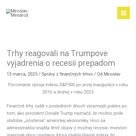
Preskočiť
na
obsah
Trhy reagovali na Trumpove
vyjadrenia o recesii prepadom
13 marca, 2025
/
Správy z finančných trhov
/ Od
Miroslav
Porovnanie vývoja indexu S&P500 po prvej inaugurácii v roku
2016 a druhej v roku 2025
Finančné trhy zažili v posledných dňoch výraznejší pokles po
tom, ako prezident Donald Trump naznačil, že možno príde
obdobie „očistenia“ americkej ekonomiky. Hoci sa
administratíva snažila tlmiť obavy z možnej recesie, investori
reagovali vlnou predajov, ktorá stiahla hlavné indexy do