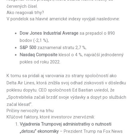
červených čísel.
Ako reagovali trhy?
V pondelok sa hlavné americké indexy vyvýjali nasledovne:
Dow Jones Industrial Average
sa prepadol o 890
bodov (-2,1 %),
S&P 500
zaznamenal stratu 2,7 %,
Nasdaq Composite
klesol o 4 %, najväčší jednodenný
pokles od roku 2022.
K tomu sa pridali aj varovania zo strany spoločností ako
Delta Air Lines, ktorá znížila svoj odhad ziskovosti v dôsledku
poklesu dopytu. CEO spoločnosti Ed Bastian uviedol, že
„Spotrebitelia začali brzdiť svoje výdavky a dopyt po službách
začal klesať“.
Príčiny nervozity na trhu
Kľúčové faktory, ktoré investorov znervóznili:
Vyjadrenia Trumpovej administratívy o nutnosti
„detoxu“ ekonomiky
– Prezident Trump na Fox News